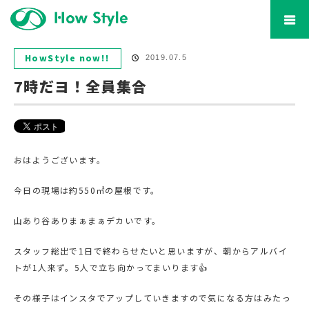
ホーム
ブログ
HowStyle now!!
7時だヨ！全員集合
HowStyle now!!
2019.07.5
7時だヨ！全員集合
おはようございます。
今日の現場は約550㎡の屋根です。
山あり谷ありまぁまぁデカいです。
スタッフ総出で1日で終わらせたいと思いますが、朝からアルバイ
トが1人来ず。5人で立ち向かってまいります👍
その様子はインスタでアップしていきますので気になる方はみたっ