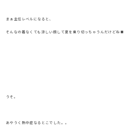
まぁ主任レベルになると、
そんなの着なくても涼しい顔して夏を乗り切っちゃうんだけどね☀️
うそ。
あやうく熱中症なるとこでした。。