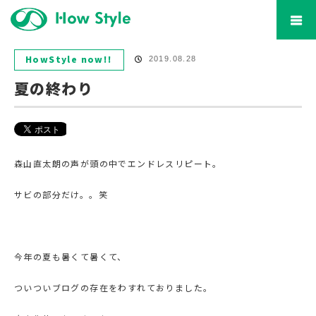
ホーム
ブログ
HowStyle now!!
夏の終わり
HowStyle now!!
2019.08.28
夏の終わり
森山直太朗の声が頭の中でエンドレスリピート。
サビの部分だけ。。笑
今年の夏も暑くて暑くて、
ついついブログの存在をわすれておりました。