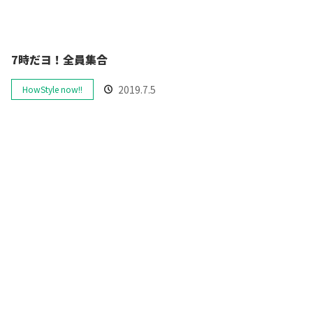
7時だヨ！全員集合
2019.7.5
HowStyle now!!